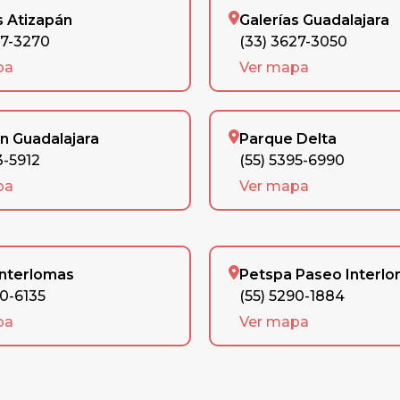
s Atizapán
Galerías Guadalajara
77-3270
(33) 3627-3050
pa
Ver mapa
n Guadalajara
Parque Delta
3-5912
(55) 5395-6990
pa
Ver mapa
Interlomas
Petspa Paseo Interl
90-6135
(55) 5290-1884
pa
Ver mapa