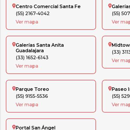
Centro Comercial Santa Fe
Galería
(55) 2167-4042
(55) 50
Ver mapa
Ver ma
Galerías Santa Anita
Midtow
Guadalajara
(33) 311
(33) 1652-6143
Ver ma
Ver mapa
Parque Toreo
Paseo 
(55) 9155-5536
(55) 52
Ver mapa
Ver ma
Portal San Ángel