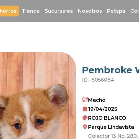
horros
Tienda
Sucursales
Nosotros
Petspa
Co
Pembroke W
ID -
5056084
Macho
19/04/2025
ROJO BLANCO
Parque Lindavista
Colector 13 No. 280,