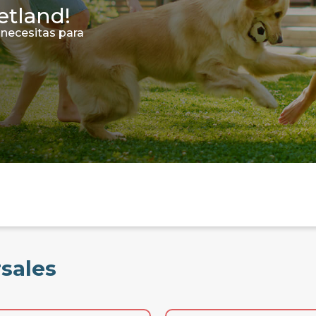
etland!
 necesitas para
rsales