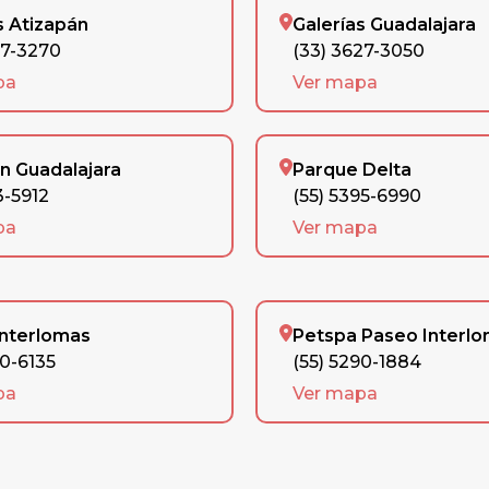
s Atizapán
Galerías Guadalajara
77-3270
(33) 3627-3050
pa
Ver mapa
n Guadalajara
Parque Delta
3-5912
(55) 5395-6990
pa
Ver mapa
Interlomas
Petspa Paseo Interl
90-6135
(55) 5290-1884
pa
Ver mapa