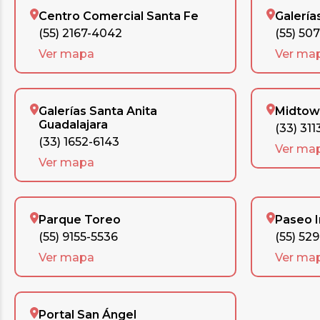
Centro Comercial Santa Fe
Galería
(55) 2167-4042
(55) 50
Ver mapa
Ver ma
Galerías Santa Anita
Midtow
Guadalajara
(33) 311
(33) 1652-6143
Ver ma
Ver mapa
Parque Toreo
Paseo 
(55) 9155-5536
(55) 52
Ver mapa
Ver ma
Portal San Ángel