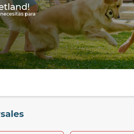
etland!
 necesitas para
rsales