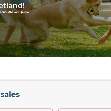
etland!
 necesitas para
rsales