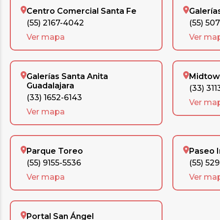
Centro Comercial Santa Fe
Galería
(55) 2167-4042
(55) 50
Ver mapa
Ver ma
Galerías Santa Anita
Midtow
Guadalajara
(33) 311
(33) 1652-6143
Ver ma
Ver mapa
Parque Toreo
Paseo 
(55) 9155-5536
(55) 52
Ver mapa
Ver ma
Portal San Ángel