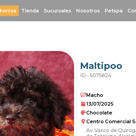
horros
Tienda
Sucursales
Nosotros
Petspa
Co
Maltipoo
ID -
5075824
Macho
13/07/2025
Chocolate
Centro Comercial S
Av. Vasco de Quiroga