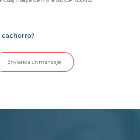
a Cuajimalpa de Morelos, C.P. 05348,
e cachorro?
Envíanos un mensaje