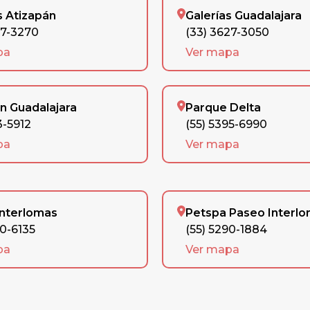
s Atizapán
Galerías Guadalajara
77-3270
(33) 3627-3050
pa
Ver mapa
n Guadalajara
Parque Delta
3-5912
(55) 5395-6990
pa
Ver mapa
Interlomas
Petspa Paseo Interl
90-6135
(55) 5290-1884
pa
Ver mapa