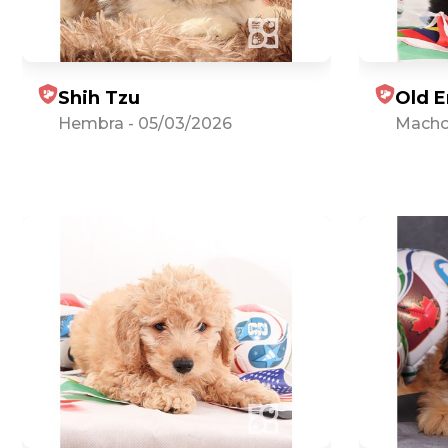
Shih Tzu
Old E
Hembra
-
05/03/2026
Mach