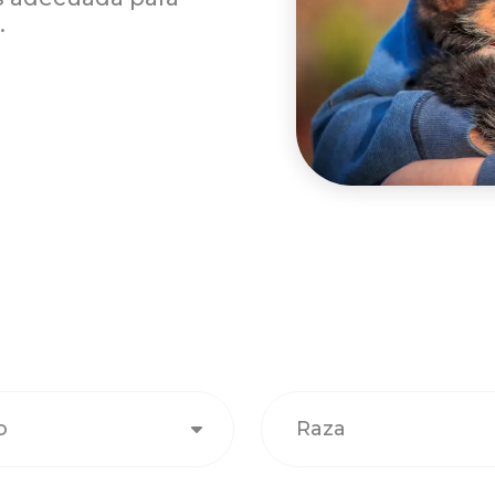
.
o
Raza