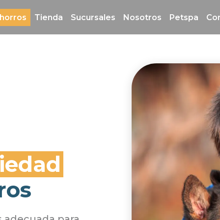
horros
Tienda
Sucursales
Nosotros
Petspa
Co
riedad
ros
s adecuada para