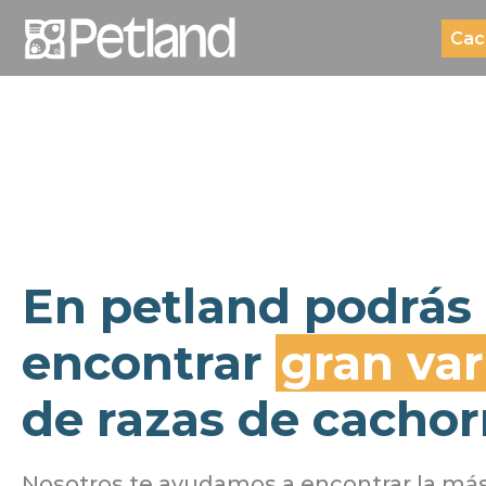
Cac
En petland podrás
encontrar
gran va
de razas de cachor
Nosotros te ayudamos a encontrar la má