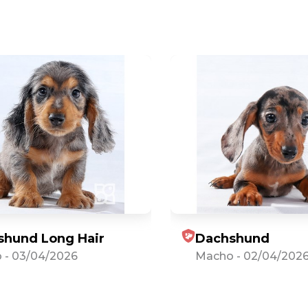
shund Long Hair
Dachshund
o
-
03/04/2026
Macho
-
02/04/202