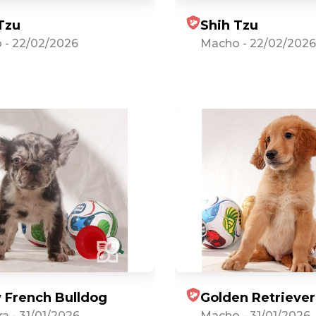
Tzu
Shih Tzu
o
-
22/02/2026
Macho
-
22/02/2026
y French Bulldog
Golden Retriever
ra
-
31/01/2026
Macho
-
31/01/2026