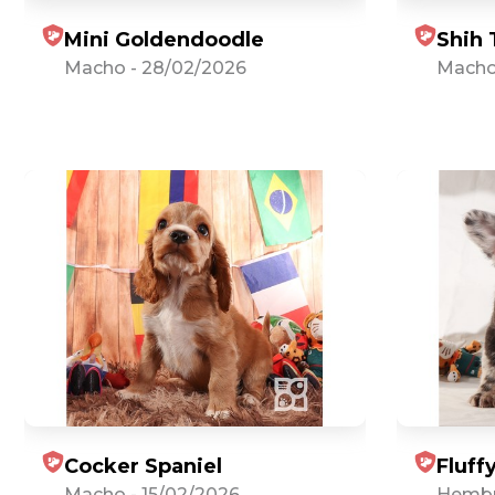
Mini Goldendoodle
Shih 
Macho
-
28/02/2026
Mach
Cocker Spaniel
Fluff
Macho
-
15/02/2026
Hemb