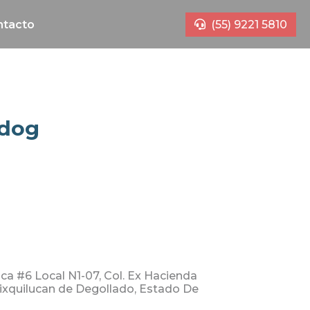
ntacto
(55) 9221 5810
ldog
nca #6 Local N1-07, Col. Ex Hacienda
ixquilucan de Degollado, Estado De