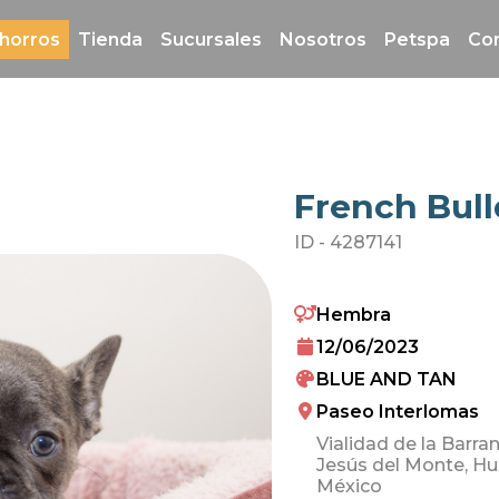
horros
Tienda
Sucursales
Nosotros
Petspa
Co
French Bul
ID -
4287141
Hembra
12/06/2023
BLUE AND TAN
Paseo Interlomas
Vialidad de la Barra
Jesús del Monte, Hu
México