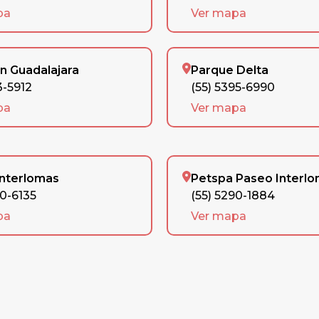
pa
Ver mapa
n Guadalajara
Parque Delta
3-5912
(55) 5395-6990
pa
Ver mapa
Interlomas
Petspa Paseo Interl
90-6135
(55) 5290-1884
pa
Ver mapa