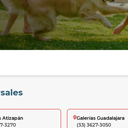
rsales
s Atizapán
Galerías Guadalajara
77-3270
(33) 3627-3050