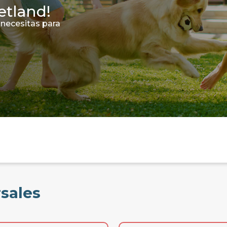
etland!
 necesitas para
rsales