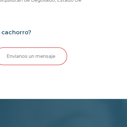
ixquilucan de Degollado, Estado De
e cachorro?
Envíanos un mensaje