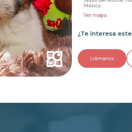
Jesús del Monte, Hu
México
Ver mapa
¿Te interesa est
Llámanos