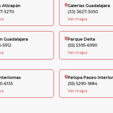
s Atizapán
Galerías Guadalajara
77-3270
(33) 3627-3050
pa
Ver mapa
n Guadalajara
Parque Delta
3-5912
(55) 5395-6990
pa
Ver mapa
Interlomas
Petspa Paseo Interl
90-6135
(55) 5290-1884
pa
Ver mapa