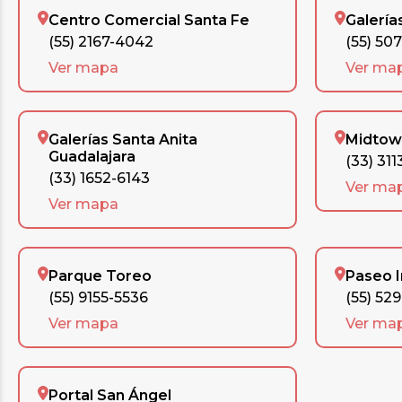
Centro Comercial Santa Fe
Galería
(55) 2167-4042
(55) 50
Ver mapa
Ver ma
Galerías Santa Anita
Midtow
Guadalajara
(33) 311
(33) 1652-6143
Ver ma
Ver mapa
Parque Toreo
Paseo 
(55) 9155-5536
(55) 52
Ver mapa
Ver ma
Portal San Ángel