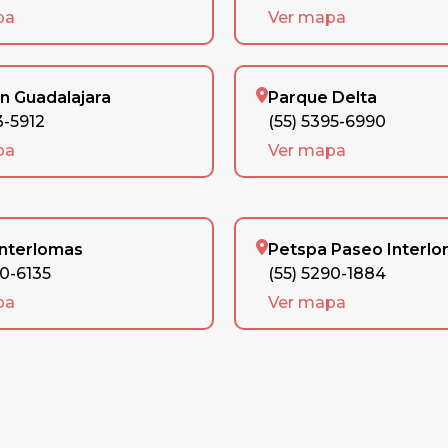
pa
Ver mapa
n Guadalajara
Parque Delta
3-5912
(55) 5395-6990
pa
Ver mapa
Interlomas
Petspa Paseo Interl
90-6135
(55) 5290-1884
pa
Ver mapa