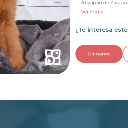
Atizapán de Zarago
Ver mapa
¿Te interesa est
Llámanos