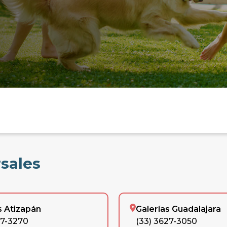
rsales
s Atizapán
Galerías Guadalajara
77-3270
(33) 3627-3050