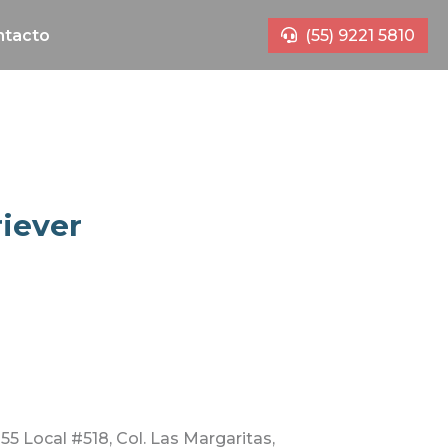
ntacto
(55) 9221 5810
iever
255 Local #518, Col. Las Margaritas,