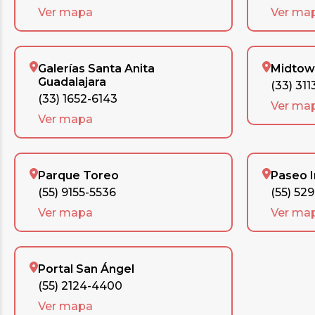
Ver mapa
Ver ma
Galerías Santa Anita
Midtow
Guadalajara
(33) 311
(33) 1652-6143
Ver ma
Ver mapa
Parque Toreo
Paseo 
(55) 9155-5536
(55) 52
Ver mapa
Ver ma
Portal San Ángel
(55) 2124-4400
Ver mapa