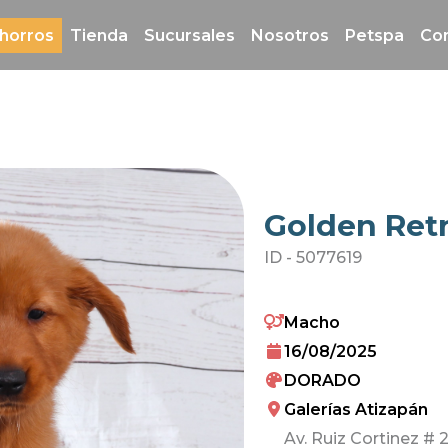
horros
Tienda
Sucursales
Nosotros
Petspa
Co
Golden Retr
ID -
5077619
Macho
16/08/2025
DORADO
Galerías Atizapán
Av. Ruiz Cortinez # 