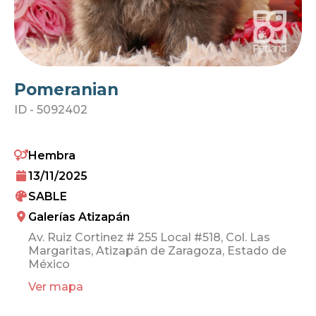
Pomeranian
ID -
5092402
Hembra
13/11/2025
SABLE
Galerías Atizapán
Av. Ruiz Cortinez # 255 Local #518, Col. Las
Margaritas, Atizapán de Zaragoza, Estado de
México
Ver mapa