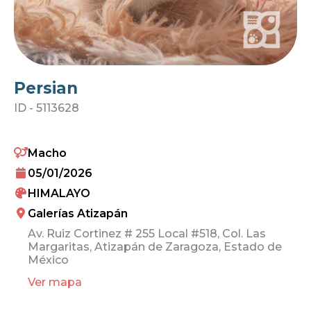
Persian
ID -
5113628
Macho
05/01/2026
HIMALAYO
Galerías Atizapán
Av. Ruiz Cortinez # 255 Local #518, Col. Las
Margaritas, Atizapán de Zaragoza, Estado de
México
Ver mapa